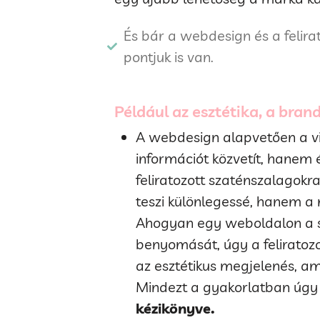
És bár a webdesign és a felira
pontjuk is van.
Például az esztétika, a bran
A webdesign alapvetően a vi
információt közvetít, hanem 
feliratozott szaténszalagokr
teszi különlegessé, hanem a 
Ahogyan egy weboldalon a sz
benyomását, úgy a feliratozott
az esztétikus megjelenés, am
Mindezt a gyakorlatban úgy 
kézikönyve.