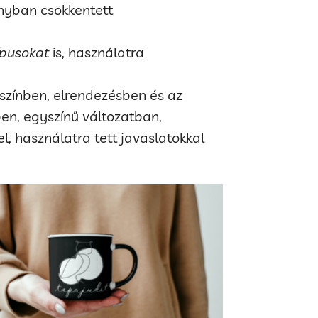
nyban csökkentett
ípusokat
is, használatra
színben, elrendezésben és az
ben, egyszínű változatban,
ggel, használatra tett javaslatokkal