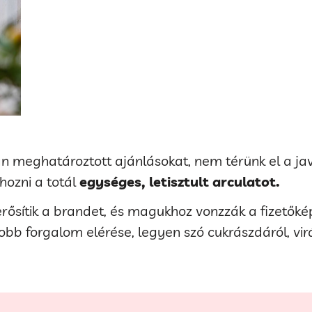
ban meghatároztott ajánlásokat, nem térünk el a j
ehozni a totál
egységes, letisztult arculatot.
rősítik a brandet, és magukhoz vonzzák a fizetők
obb forgalom elérése, legyen szó cukrászdáról, vi