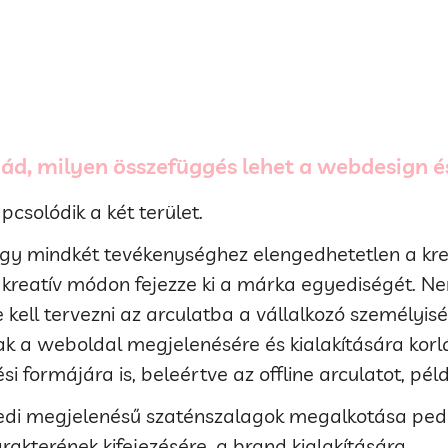
ád, milyen összefüggés lehet a webdesign é
csolódik a két terület.
gy mindkét tevékenységhez elengedhetetlen a krea
 kreatív módon fejezze ki a márka egyediségét. N
le kell tervezni az arculatba a vállalkozó személyis
sak a weboldal megjelenésére és kialakítására korl
formájára is, beleértve az offline arculatot, pél
yedi megjelenésű szaténs
zalagok megalkotása pedig
akterének kifejezésére, a brand kialakítására.