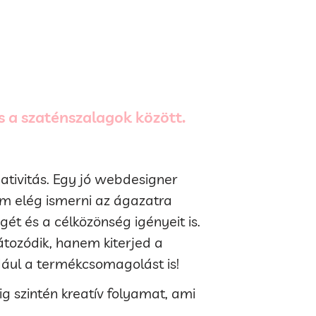
s a szaténszalagok között.
tivitás. Egy jó webdesigner
em elég ismerni az ágazatra
égét és a célközönség igényeit is.
átozódik, hanem kiterjed a
dául a termékcsomagolást is!
 szintén kreatív folyamat, ami