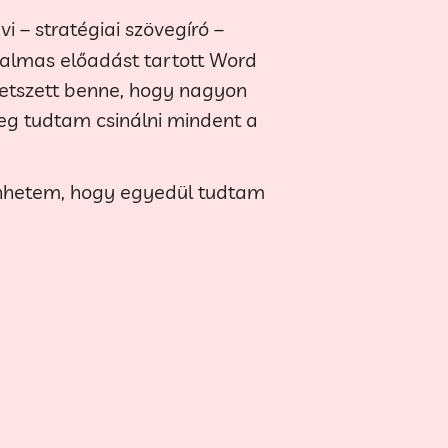
 – stratégiai szövegíró –
rtalmas előadást tartott Word
tetszett benne, hogy nagyon
eg tudtam csinálni mindent a
önhetem, hogy egyedül tudtam