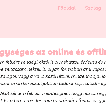
Főoldal
Szalag
gységes az online és offli
m felkért vendégíróktól is olvashattok érdekes és 
emutassam nektek is, olyan formában ami kapcsol
szalagok vagy a vállalkozói létünk mindennapjaiho
hozni, amin keresztül jobban tudunk kapcsolódni e
dikót kértem fel, aki webdesigner, hogy hozzon e
al. Ez a téma minden márka számára fontos és gya