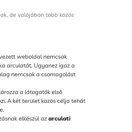
mak, de valójában több közös
ervezett weboldal nemcsak
ka arculatát. Ugyanez igaz a
nszalag nemcsak a csomagolást
ározza a látogatók első
i. A két terület közös célja tehát
e.
zásnak elkészül az
arculati