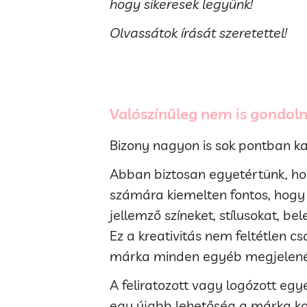
hogy sikeresek legyünk!
Olvassátok írását szeretettel!
Valószínűleg nem is gondoln
Bizony nagyon is sok pontban kap
Abban biztosan egyetértünk, ho
számára kiemelten fontos, hogy
jellemző színeket, stílusokat, be
Ez a kreativitás nem feltétlen c
márka minden egyéb megjelenési 
A feliratozott vagy logózott eg
egy újabb lehetőség a márka kar