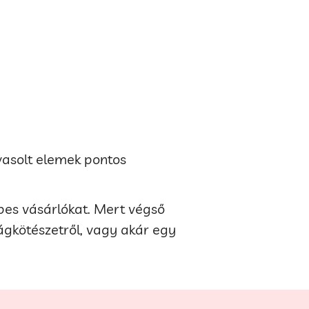
avasolt elemek pontos
épes vásárlókat. Mert végső
rágkötészetről, vagy akár egy