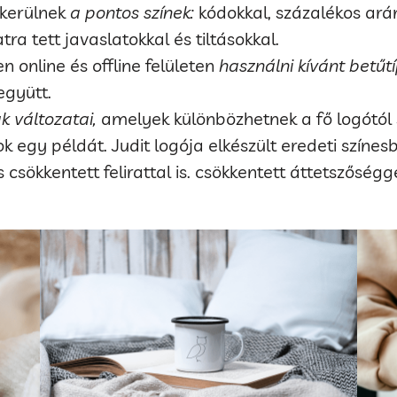
kerülnek
a pontos színek:
kódokkal, százalékos ará
ra tett javaslatokkal és tiltásokkal.
en online és offline felületen
használni kívánt betűt
együtt.
k változatai,
amelyek különbözhetnek a fő logótól 
egy példát. Judit logója elkészült eredeti színes
, és csökkentett felirattal is. csökkentett áttetszősé