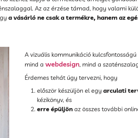
ténszalaggal. Az az érzése támad, hogy valami kül
ogy
a vásárló ne csak a termékre, hanem az egé
A vizuális kommunikáció kulcsfontosságú
webdesign
mind a
, mind a szaténszala
Érdemes tehát úgy tervezni, hogy
először készüljön el egy
arculati ter
kézikönyv, és
erre épüljön
az összes további onlin