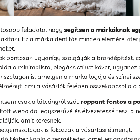
ntosabb feladata, hogy
segítsen a márkáknak egy
lakítani. Ez a márkaidentitás minden elemére kiterj
meket.
ok pontosan ugyanígy szolgálják a brandépítést, cs
ala minimalista, elegáns stílust követ, ugyanez a
nszalagon is, amelyen a márka logója és színei sze
lményt, ami a vásárlók fejében összekapcsolja a di
tsem csak a látványról szól,
roppant fontos a po
akított weboldal egyszerűvé és élvezetessé teszi a n
álják, amit keresnek.
elyemszalagok is fokozzák a vásárlási élményt.
rló kézhez kapja a termékedet, amelyet gondosa