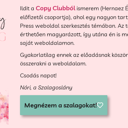
Copy Clubból
Ildit a
ismerem (Hernaez Évi
előfizetői csoportja), ahol egy nagyon ta
Press weboldal szerkesztés témában. Az 
érthetően magyarázott, így utána én is m
saját weboldalamon.
Gyakorlatilag ennek az előadásnak kösz
összerakni a weboldalam.
Csodás napot!
Nóri, a Szalagoslány
Megnézem a szalagokat!