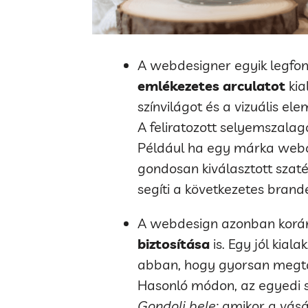
A webdesigner egyik legfo
emlékezetes arculatot
kia
színvilágot és a vizuális ele
A feliratozott selyemszalag
Például ha egy márka webold
gondosan kiválasztott szaté
segíti a következetes brandé
A webdesign azonban korán
biztosítása
is. Egy jól kial
abban, hogy gyorsan megtal
Hasonló módon, az egyedi s
Gondolj bele:
amikor a vásá