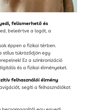
edi, felismerhető és
ed, beleértve a logót, a
ak éppen a fizikai térben.
 stílus tükröződjön egy
repelnek! Ez a szinkronizáció
gitális és a fizikai élményeket.
zitív felhasználói élmény
avigációt, segíti a felhasználókat
n becsomagoltál egy egyedi