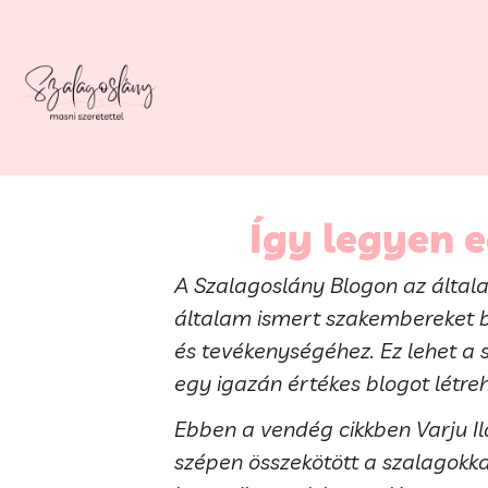
Így legyen e
A Szalagoslány Blogon az általa
általam ismert szakembereket b
és tevékenységéhez. Ez lehet a 
egy igazán értékes blogot létre
Ebben a vendég cikkben Varju Il
szépen összekötött a szalagokk