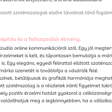
tozott szaténszalagok elsőre távolinak tűnő fogal
dépítés és a felhasználói élmény.
zuális online kommunikációról szól. Egy jól megt
érzelmeket is kelt, és tűpontosan bemutatja a már
a is. Egy elegáns, egyedi felirattal ellátott szaté
márka üzenetét is továbbítja a vásárlók felé.
ínek, betűtípusok és grafikák harmóniája meghat
 szaténszalag is a részletek iránti figyelmet tükröz
ely pozitív érzelmi hatást gyakorol a célközönségr
valósíthatjuk meg a legkönnyebben, ha a vállalko