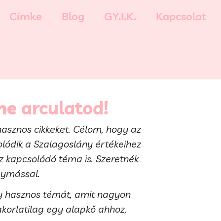
Címke
Blog
GY.I.K.
Kapcsolat
ne
arculatod!
hasznos cikkeket. Célom, hogy az
ódik a Szalagoslány értékeihez
z kapcsolódó téma is. Szeretnék
gymással.
gy hasznos témát, amit nagyon
korlatilag egy alapkő ahhoz,