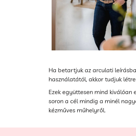
Ha betartjuk az arculati leírás
használatától, akkor tudjuk létr
Ezek együttesen mind kiválóan e
soron a cél mindig a minél nagy
kézműves műhelyről.