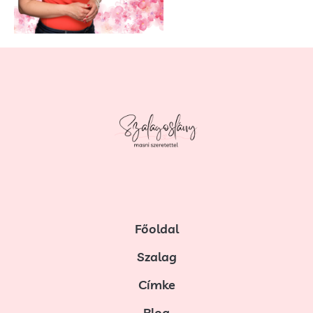
Főoldal
Szalag
Címke
Blog