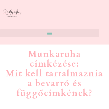
Munkaruha
címkézése:
Mit kell tartalmaznia
a bevarró és
függőcímkének?