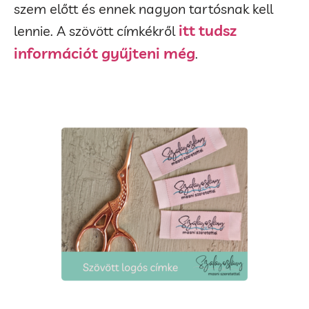
szem előtt és ennek nagyon tartósnak kell
itt tudsz
lennie. A szövött címkékről
információt gyűjteni még
.