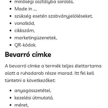
minőségi osztályba sorolás,
Made in …,
szükség esetén szabványjelöléseket,
vonalkód,
cikkszám,
marketingüzenetek,
QR-kódok.
Bevarró címke
A bevarró címke a termék teljes élettartama
alatt a ruhadarab része marad. Itt fel kell
tüntetni a következőket:
anyagösszetétel,
kezelési útmutató,
méret,