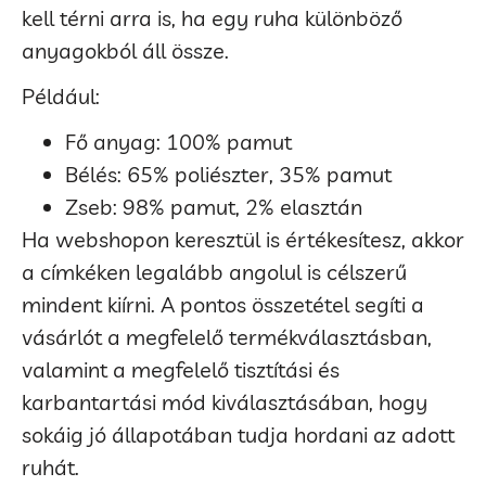
kell térni arra is, ha egy ruha különböző
anyagokból áll össze.
Például:
Fő anyag: 100% pamut
Bélés: 65% poliészter, 35% pamut
Zseb: 98% pamut, 2% elasztán
Ha webshopon keresztül is értékesítesz, akkor
a címkéken legalább angolul is célszerű
mindent kiírni. A pontos összetétel segíti a
vásárlót a megfelelő termékválasztásban,
valamint a megfelelő tisztítási és
karbantartási mód kiválasztásában, hogy
sokáig jó állapotában tudja hordani az adott
ruhát.