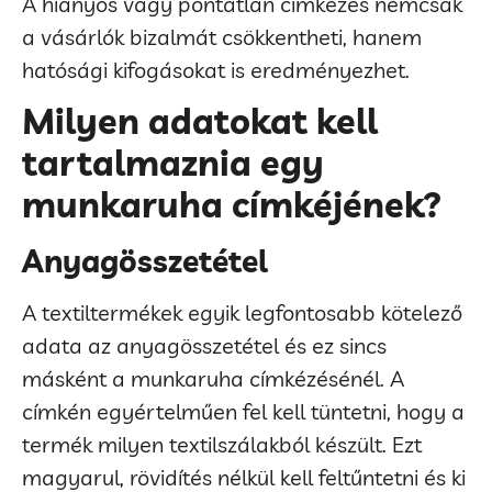
A hiányos vagy pontatlan címkézés nemcsak
a vásárlók bizalmát csökkentheti, hanem
hatósági kifogásokat is eredményezhet.
Milyen adatokat kell
tartalmaznia egy
munkaruha címkéjének?
Anyagösszetétel
A textiltermékek egyik legfontosabb kötelező
adata az anyagösszetétel és ez sincs
másként a munkaruha címkézésénél. A
címkén egyértelműen fel kell tüntetni, hogy a
termék milyen textilszálakból készült. Ezt
magyarul, rövidítés nélkül kell feltűntetni és ki