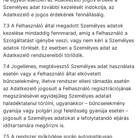
Személyes adat további kezelését indokolja, az
Adatkezelő e jogos érdekének fennállásáig.
7.3 A Felhasználó által megadott Személyes adatok
kezelése mindaddig fennmarad, amíg a Felhasználó a
Szolgáltatást igénybe veszi, vagy nem kéri a Személyes
adatok törlését. Ez esetben a Személyes adat az
Adatkezelő rendszereiből törlődik.
7.4 Jogellenes, megtévesztő Személyes adat használata
esetén vagy a Felhasználó által elkövetett
bűncselekmény, illetve rendszer elleni támadás esetén
az Adatkezelő jogosult a Felhasználó regisztrációjának
megszűnésével egyidejűleg Személyes adatait
haladéktalanul törölni, ugyanakkor – bűncselekmény
gyanúja vagy polgári jogi felelősség gyanúja esetén –
jogosult a Személyes adatokat a lefolytatandó eljárás
időtartamára megőrizni is.
7.5 A rendszer működése során automatikusan,