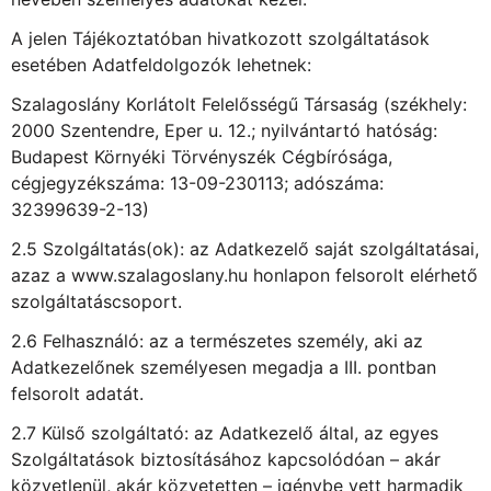
A jelen Tájékoztatóban hivatkozott szolgáltatások
esetében Adatfeldolgozók lehetnek:
Szalagoslány Korlátolt Felelősségű Társaság (székhely:
2000 Szentendre, Eper u. 12.; nyilvántartó hatóság:
Budapest Környéki Törvényszék Cégbírósága,
cégjegyzékszáma: 13-09-230113; adószáma:
32399639-2-13)
2.5 Szolgáltatás(ok): az Adatkezelő saját szolgáltatásai,
azaz a www.szalagoslany.hu honlapon felsorolt elérhető
szolgáltatáscsoport.
2.6 Felhasználó: az a természetes személy, aki az
Adatkezelőnek személyesen megadja a III. pontban
felsorolt adatát.
2.7 Külső szolgáltató: az Adatkezelő által, az egyes
Szolgáltatások biztosításához kapcsolódóan – akár
közvetlenül, akár közvetetten – igénybe vett harmadik