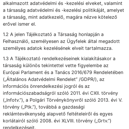
alkalmazott adatvédelmi és -kezelési elveket, valamint
a társaság adatvédelmi és -kezelési politikáját, amelyet
a társaság, mint adatkezelő, magára nézve kötelező
erővel ismer el.
1.2 A jelen Tájékoztató a Társaság honlapján a
Felhasználó, személyesen az Ügyfelek által megadott
személyes adatok kezelésének elveit tartalmazza.
1.3 A Tájékoztató rendelkezéseinek kialakításakor a
társaság különös tekintettel vette figyelembe az
Európai Parlament és a Tanács 2016/679 Rendeletében
(„Általános Adatvédelmi Rendelet” /GDPR/), az
információs önrendelkezési jogról és az
információszabadságról szóló 2011. évi CXII. törvény
(„Infotv.”), a Polgári Törvénykönyvről szóló 2013. évi V.
törvény („Ptk.”), továbbá a gazdasági
reklámtevékenység alapvető feltételeiről és egyes
korlátairól szóló 2008. évi XLVIII. törvény („Grtv.”)
rendelkezéseit.