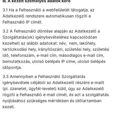
III. A kezelt személyes adatok köre
3.1 Ha a Felhasználó a webfelületét látogatja, az
Adatkezelő rendszere automatikusan rögzíti a
Felhasználó IP címét.
3.2 A Felhasználó döntése alapján az Adatkezelő a
Szolgáltatás(ok) igénybevételéhez kapcsolódóan
kezelheti az alábbi adatokat: név, nem, lakóhely,
tartózkodási hely, irányítószám, születési hely, születési
idő, telefonszám, e-mail cím, másodlagos e-mail cím,
bemutatkozás, utolsó belépés IP címe, utolsó belépés
időpontja.
3.3 Amennyiben a Felhasználó Szolgáltatás
igénybevétele céljából az Adatkezelő részére e-mailt
(pl. üzenetet, ügyfél-levelet) küld, úgy az Adatkezelő
rögzíti a Felhasználó e-mail címét, és azt a szolgáltatás
nyújtásához szükséges mértékben és időtartamban
kezeli.