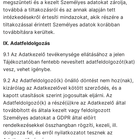
megszünteti és a kezelt Személyes adatokat zárolja,
továbbá a tiltakozásról és az annak alapján tett
intézkedésekről értesíti mindazokat, akik részére a
tiltakozással érintett Személyes adatok korábban
továbbításra kerültek.
IX. Adatfeldolgozás
9.1 Az Adatkezelő tevékenysége ellátásához a jelen
Tájékoztatóban fentebb nevesített adatfeldolgozót(kat)
vesz, vehet igénybe.
9.2 Az Adatfeldolgozó(k) önálló döntést nem hoz(nak),
kizárólag az Adatkezelővel kötött szerződés, és a
kapott utasítások szerint jogosultak eljárni. Az
Adatfeldolgozó(k) a részé(ü)kre az Adatkezelő által
továbbított és általa kezelt vagy feldolgozott
Személyes adatokat a GDPR által előírt
rendelkezésekkel összhangban rögzíti, kezeli, ill.
dolgozza fel, és erről nyilatkozatot tesznek az