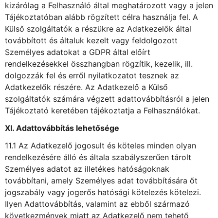
kizárólag a Felhasználó által meghatározott vagy a jelen
Tájékoztatóban alább rögzített célra használja fel. A
Külső szolgáltatók a részükre az Adatkezelők által
továbbított és általuk kezelt vagy feldolgozott
Személyes adatokat a GDPR által előírt
rendelkezésekkel összhangban rögzítik, kezelik, ill.
dolgozzák fel és erről nyilatkozatot tesznek az
Adatkezelők részére. Az Adatkezelő a Külső
szolgáltatók számára végzett adattovábbításról a jelen
Tájékoztató keretében tájékoztatja a Felhasználókat.
XI. Adattovábbítás lehetősége
11.1 Az Adatkezelő jogosult és köteles minden olyan
rendelkezésére álló és általa szabályszerűen tárolt
Személyes adatot az illetékes hatóságoknak
továbbítani, amely Személyes adat továbbítására őt
jogszabály vagy jogerős hatósági kötelezés kötelezi.
Ilyen Adattovábbítás, valamint az ebből származó
következmények miatt az Adatkezelő nem tehető