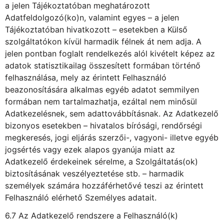
a jelen Tájékoztatóban meghatározott
Adatfeldolgozó(ko)n, valamint egyes – a jelen
Tájékoztatóban hivatkozott – esetekben a Külső
szolgáltatókon kívül harmadik félnek át nem adja. A
jelen pontban foglalt rendelkezés alól kivételt képez az
adatok statisztikailag összesített formában történő
felhasználása, mely az érintett Felhasználó
beazonosítására alkalmas egyéb adatot semmilyen
formában nem tartalmazhatja, ezáltal nem minősül
Adatkezelésnek, sem adattovábbításnak. Az Adatkezelő
bizonyos esetekben – hivatalos bírósági, rendőrségi
megkeresés, jogi eljárás szerzői-, vagyoni- illetve egyéb
jogsértés vagy ezek alapos gyanúja miatt az
Adatkezelő érdekeinek sérelme, a Szolgáltatás(ok)
biztosításának veszélyeztetése stb. – harmadik
személyek számára hozzáférhetővé teszi az érintett
Felhasználó elérhető Személyes adatait.
6.7 Az Adatkezelő rendszere a Felhasználó(k)