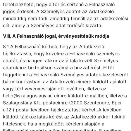
feltételezhető, hogy a törlés sértené a Felhasználó
jogos érdekét. A Személyes adatot az Adatkezelő
mindaddig nem törli, ameddig fennáll az az adatkezelési
cél, amely a Személyes adat törlését kizárta.
VIII. A Felhasználó jogai, érvényesítésük módja
8.1 A Felhasználó kérheti, hogy az Adatkezelő
tájékoztassa, hogy kezeli-e a Felhasználó személyes
adatát, és ha igen, akkor az általa kezelt Személyes
adatokhoz biztosítson számára hozzáférést. Ettől
függetlenül a Felhasználó Személyes adatok kezeléséről
bármikor írásban, az Adatkezelő címére küldött ajánlott
vagy tértivevényes-ajánlott levélben, illetve az
hello@szalagoslany.hu címre küldött e-mailben, illetve a
Szalagoslány Kft. postacímre (2000 Szentendre, Eper
u.12.) postai levélben tájékoztatást kérhet. A levélben
küldött tájékoztatás kérést az Adatkezelő akkor tekinti
hitelesnek, ha a megküldött kérelem alapján a
Felhasználó egyértelműen beazonosítható. E-mailben