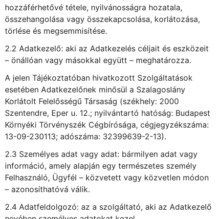
hozzáférhetővé tétele, nyilvánosságra hozatala,
összehangolása vagy összekapcsolása, korlátozása,
törlése és megsemmisítése.
2.2 Adatkezelő: aki az Adatkezelés céljait és eszközeit
– önállóan vagy másokkal együtt – meghatározza.
A jelen Tájékoztatóban hivatkozott Szolgáltatások
esetében Adatkezelőnek minősül a Szalagoslány
Korlátolt Felelősségű Társaság (székhely: 2000
Szentendre, Eper u. 12.; nyilvántartó hatóság: Budapest
Környéki Törvényszék Cégbírósága, cégjegyzékszáma:
13-09-230113; adószáma: 32399639-2-13).
2.3 Személyes adat vagy adat: bármilyen adat vagy
információ, amely alapján egy természetes személy
Felhasználó, Ügyfél – közvetett vagy közvetlen módon
– azonosíthatóvá válik.
2.4 Adatfeldolgozó: az a szolgáltató, aki az Adatkezelő
nevében személyes adatokat kezel.