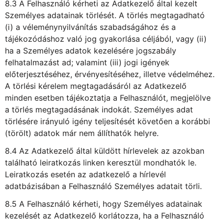
8.3 A Felhasználó kérheti az Adatkezelő által kezelt
Személyes adatainak törlését. A törlés megtagadható
(i) a véleménynyilvánítás szabadságához és a
tájékozódáshoz való jog gyakorlása céljából, vagy (ii)
ha a Személyes adatok kezelésére jogszabály
felhatalmazást ad; valamint (iii) jogi igények
előterjesztéséhez, érvényesítéséhez, illetve védelméhez.
A törlési kérelem megtagadásáról az Adatkezelő
minden esetben tájékoztatja a Felhasználót, megjelölve
a törlés megtagadásának indokát. Személyes adat
törlésére irányuló igény teljesítését követően a korábbi
(törölt) adatok már nem állíthatók helyre.
8.4 Az Adatkezelő által küldött hírlevelek az azokban
található leiratkozás linken keresztül mondhatók le.
Leiratkozás esetén az adatkezelő a hírlevél
adatbázisában a Felhasználó Személyes adatait törli.
8.5 A Felhasználó kérheti, hogy Személyes adatainak
kezelését az Adatkezelő korlátozza, ha a Felhasználó