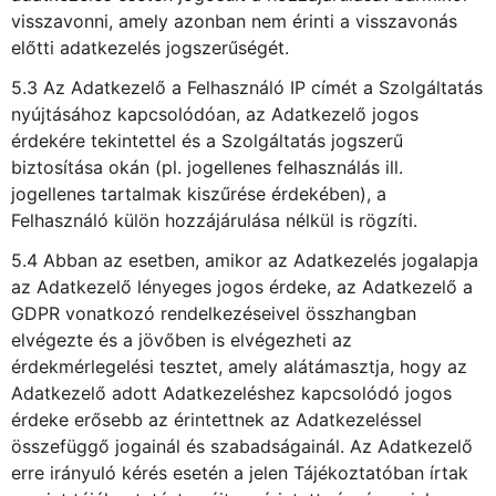
visszavonni, amely azonban nem érinti a visszavonás
előtti adatkezelés jogszerűségét.
5.3 Az Adatkezelő a Felhasználó IP címét a Szolgáltatás
nyújtásához kapcsolódóan, az Adatkezelő jogos
érdekére tekintettel és a Szolgáltatás jogszerű
biztosítása okán (pl. jogellenes felhasználás ill.
jogellenes tartalmak kiszűrése érdekében), a
Felhasználó külön hozzájárulása nélkül is rögzíti.
5.4 Abban az esetben, amikor az Adatkezelés jogalapja
az Adatkezelő lényeges jogos érdeke, az Adatkezelő a
GDPR vonatkozó rendelkezéseivel összhangban
elvégezte és a jövőben is elvégezheti az
érdekmérlegelési tesztet, amely alátámasztja, hogy az
Adatkezelő adott Adatkezeléshez kapcsolódó jogos
érdeke erősebb az érintettnek az Adatkezeléssel
összefüggő jogainál és szabadságainál. Az Adatkezelő
erre irányuló kérés esetén a jelen Tájékoztatóban írtak