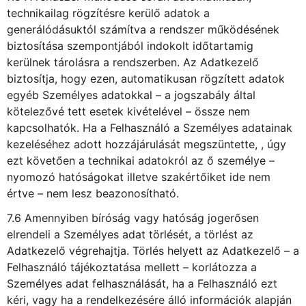
technikailag rögzítésre kerülő adatok a
generálódásuktól számítva a rendszer működésének
biztosítása szempontjából indokolt időtartamig
kerülnek tárolásra a rendszerben. Az Adatkezelő
biztosítja, hogy ezen, automatikusan rögzített adatok
egyéb Személyes adatokkal – a jogszabály által
kötelezővé tett esetek kivételével – össze nem
kapcsolhatók. Ha a Felhasználó a Személyes adatainak
kezeléséhez adott hozzájárulását megszüntette, , úgy
ezt követően a technikai adatokról az ő személye –
nyomozó hatóságokat illetve szakértőiket ide nem
értve – nem lesz beazonosítható.
7.6 Amennyiben bíróság vagy hatóság jogerősen
elrendeli a Személyes adat törlését, a törlést az
Adatkezelő végrehajtja. Törlés helyett az Adatkezelő – a
Felhasználó tájékoztatása mellett – korlátozza a
Személyes adat felhasználását, ha a Felhasználó ezt
kéri, vagy ha a rendelkezésére álló információk alapján