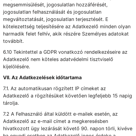
megsemmisülését, jogosulatlan hozzáférését,
jogosulatlan felhasználását és jogosulatlan
megváltoztatását, jogosulatlan terjesztését. E
kötelezettség teljesítésére az Adatkezelő minden olyan
harmadik felet felhív, akik részére Személyes adatokat
továbbít.
6.10 Tekintettel a GDPR vonatkozó rendelkezéseire az
Adatkezelő nem köteles adatvédelmi tisztviselő
kijelölésére.
VII. Az Adatkezelések időtartama
7.1. Az automatikusan rögzített IP címeket az
Adatkezelő a rögzítésüket követően legfeljebb 15 napig
tárolja.
7.2 A Felhasználó által küldött e-mailek esetén, az
Adatkezelő az e-mail címet a megkeresésben
hivatkozott ügy lezárását követő 90. napon törli, kivéve
ha egyedi esetben az Adatkezelő jogos érdeke a