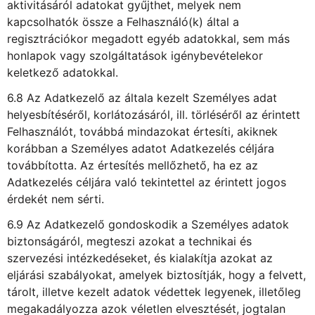
aktivitásáról adatokat gyűjthet, melyek nem
kapcsolhatók össze a Felhasználó(k) által a
regisztrációkor megadott egyéb adatokkal, sem más
honlapok vagy szolgáltatások igénybevételekor
keletkező adatokkal.
6.8 Az Adatkezelő az általa kezelt Személyes adat
helyesbítéséről, korlátozásáról, ill. törléséről az érintett
Felhasználót, továbbá mindazokat értesíti, akiknek
korábban a Személyes adatot Adatkezelés céljára
továbbította. Az értesítés mellőzhető, ha ez az
Adatkezelés céljára való tekintettel az érintett jogos
érdekét nem sérti.
6.9 Az Adatkezelő gondoskodik a Személyes adatok
biztonságáról, megteszi azokat a technikai és
szervezési intézkedéseket, és kialakítja azokat az
eljárási szabályokat, amelyek biztosítják, hogy a felvett,
tárolt, illetve kezelt adatok védettek legyenek, illetőleg
megakadályozza azok véletlen elvesztését, jogtalan