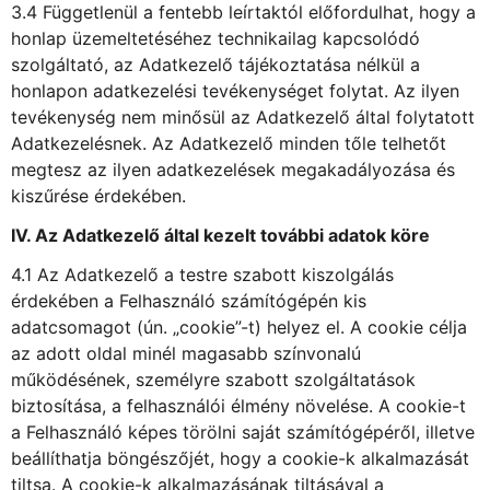
3.4 Függetlenül a fentebb leírtaktól előfordulhat, hogy a
honlap üzemeltetéséhez technikailag kapcsolódó
szolgáltató, az Adatkezelő tájékoztatása nélkül a
honlapon adatkezelési tevékenységet folytat. Az ilyen
tevékenység nem minősül az Adatkezelő által folytatott
Adatkezelésnek. Az Adatkezelő minden tőle telhetőt
megtesz az ilyen adatkezelések megakadályozása és
kiszűrése érdekében.
IV. Az Adatkezelő által kezelt további adatok köre
4.1 Az Adatkezelő a testre szabott kiszolgálás
érdekében a Felhasználó számítógépén kis
adatcsomagot (ún. „cookie”-t) helyez el. A cookie célja
az adott oldal minél magasabb színvonalú
működésének, személyre szabott szolgáltatások
biztosítása, a felhasználói élmény növelése. A cookie-t
a Felhasználó képes törölni saját számítógépéről, illetve
beállíthatja böngészőjét, hogy a cookie-k alkalmazását
tiltsa. A cookie-k alkalmazásának tiltásával a