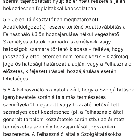
szerint tájékoztatást nyújt az érintett részére a jelen
bekezdésben foglaltakkal kapcsolatban.
5.5 Jelen Tájékoztatóban meghatározott
Adatfeldolgozó(k) részére történő Adattovábbítás a
Felhasználó külön hozzájárulása nélkül végezhető.
Személyes adatok harmadik személynek vagy
hatóságok számára történő kiadása – feltéve, hogy
jogszabály ettől eltérően nem rendelkezik – kizárólag
jogerős hatósági határozat alapján, vagy a Felhasználó
előzetes, kifejezett írásbeli hozzájárulása esetén
lehetséges.
5.6 A Felhasználó szavatol azért, hogy a Szolgáltatások
igénybevétele során általa más természetes
személyekről megadott vagy hozzáférhetővé tett
személyes adat kezeléséhez (pl. a Felhasználó által
generált tartalom közzététele során stb.) az érintett
természetes személy hozzájárulását jogszerűen
beszerezte. A Felhasználó által a Szolgáltatásokba