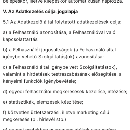
belépéskor, illetve kilépéskor automatikusan naplózza.
V. Az Adatkezelés célja, jogalapja
5.1 Az Adatkezelő által folytatott adatkezelések célja:
a) a Felhasználó azonosítása, a Felhasználóval való
kapcsolattartás
b) a Felhasználói jogosultságok (a Felhasználó által
igénybe vehető Szolgáltatás(ok) azonosítása;
c) a Felhasználó által igénybe vett Szolgáltatás(ok),
valamint a hirdetések testreszabásának elősegítése, a
kényelmi funkciók igénybevétele;
d) egyedi felhasználói megkeresések kezelése, intézése;
e) statisztikák, elemzések készítése;
f) közvetlen üzletszerzési, illetve marketing célú
megkeresés (pl. hírlevél stb.)
g) egyedi esetekben nyereményjátékok szervezése,