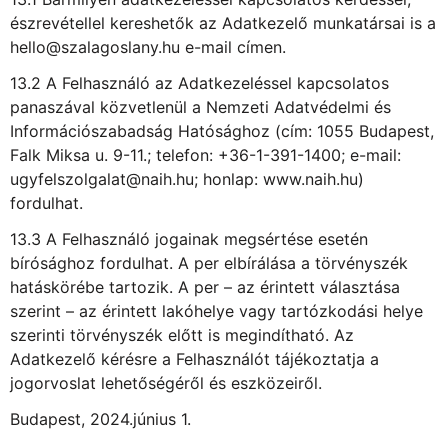
észrevétellel kereshetők az Adatkezelő munkatársai is a
hello@szalagoslany.hu e-mail címen.
13.2 A Felhasználó az Adatkezeléssel kapcsolatos
panaszával közvetlenül a Nemzeti Adatvédelmi és
Információszabadság Hatósághoz (cím: 1055 Budapest,
Falk Miksa u. 9-11.; telefon: +36-1-391-1400; e-mail:
ugyfelszolgalat@naih.hu; honlap: www.naih.hu)
fordulhat.
13.3 A Felhasználó jogainak megsértése esetén
bírósághoz fordulhat. A per elbírálása a törvényszék
hatáskörébe tartozik. A per – az érintett választása
szerint – az érintett lakóhelye vagy tartózkodási helye
szerinti törvényszék előtt is megindítható. Az
Adatkezelő kérésre a Felhasználót tájékoztatja a
jogorvoslat lehetőségéről és eszközeiről.
Budapest, 2024.június 1.