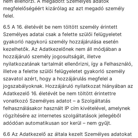
nem ellenőrzi. A megadott Személyes adatok
megfelelőségéért kizárólag az azt megadó személy
felel.
6.5 A 16. életévét be nem töltött személy érintett
Személyes adatai csak a felette szülői felügyeletet
gyakorló nagykorú személy hozzájárulása esetén
kezelhetők. Az Adatkezelőnek nem áll módjában a
hozzájáruló személy jogosultságát, illetve
nyilatkozatának tartalmát ellenőrizni, így a Felhasználó,
illetve a felette szülői felügyeletet gyakorló személy
szavatol azért, hogy a hozzájárulás megfelel a
jogszabályoknak. Hozzájáruló nyilatkozat hiányában az
Adatkezelő 16. életévét be nem töltött érintettre
vonatkozó Személyes adatot – a Szolgáltatás
felhasználásakor használt IP cím kivételével, amelynek
rögzítésére az internetes szolgáltatások jellegéből
adódóan automatikusan sor kerül – nem gyűjt.
6.6 Az Adatkezelő az általa kezelt Személyes adatokat