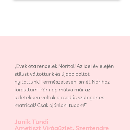
„Évek óta rendelek Nóritól! Az idei év elején
stílust váltottunk és újabb boltot
nyitottunk! Természetesen ismét Nórihoz
fordultam! Pár nap múlva már az
üzletekben voltak a csodás szalagok és
matricák! Csak ajánlani tudom!”
Janik Tündi
Ametiszt Virágüzlet, Szentendre