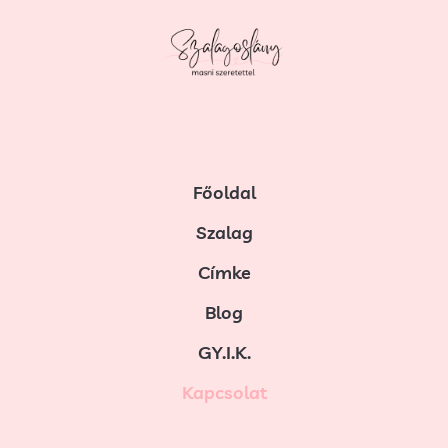
Főoldal
Szalag
Címke
Blog
GY.I.K.
Kapcsolat