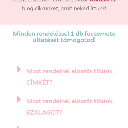
blog cikkünket, amit neked írtunk!
Minden rendeléssel 1 db facsemete
ültetését támogatod!
Most rendelnél először tőlünk
CÍMKÉT?
Most rendelnél először tőlünk
SZALAGOT?