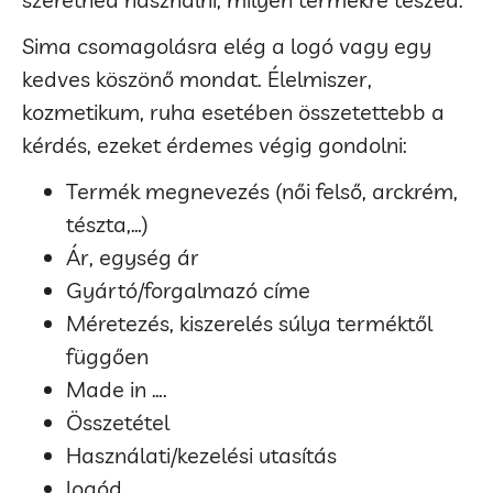
Sima csomagolásra elég a logó vagy egy
kedves köszönő mondat. Élelmiszer,
kozmetikum, ruha esetében összetettebb a
kérdés, ezeket érdemes végig gondolni:
Termék megnevezés (női felső, arckrém,
tészta,…)
Ár, egység ár
Gyártó/forgalmazó címe
Méretezés, kiszerelés súlya terméktől
függően
Made in ….
Összetétel
Használati/kezelési utasítás
logód