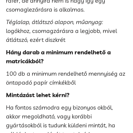
ráfér, de annyira nem is nagy így egy
csomaglezárásra is alkalmas.
Téglalap, átlátszó alapon, műanyag:
logókhoz, csomagzárásra a legjobb, mivel
átlátszó, ezért diszkrét
Hány darab a minimum rendelhető a
matricákból?
100 db a minimum rendelhető mennyiség az
öntapadó papír címkékből
Mintázást lehet kérni?
Ha fontos számodra egy bizonyos okból,
akkor megoldható, vagy korábbi
gyártásokból is tudunk küldeni mintát, ha