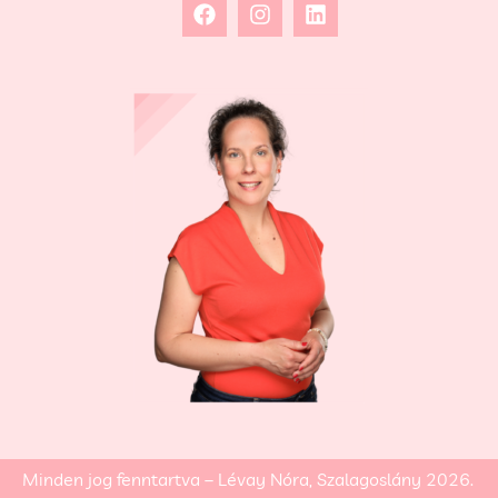
Minden jog fenntartva – Lévay Nóra, Szalagoslány 2026.