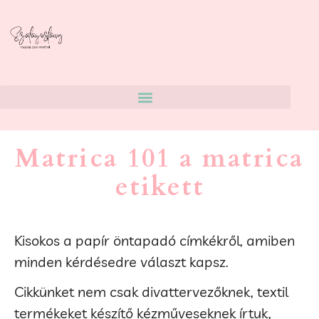
Matrica 101
a matrica
etikett
Kisokos a papír öntapadó címkékről, amiben
minden kérdésedre választ kapsz.
Cikkünket nem csak divattervezőknek, textil
termékeket készítő kézműveseknek írtuk,