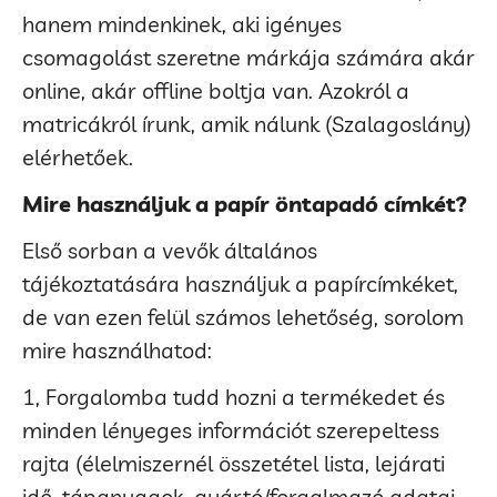
hanem mindenkinek, aki igényes
csomagolást szeretne márkája számára akár
online, akár offline boltja van. Azokról a
matricákról írunk, amik nálunk (Szalagoslány)
elérhetőek.
Mire használjuk a papír öntapadó címkét?
Első sorban a vevők általános
tájékoztatására használjuk a papírcímkéket,
de van ezen felül számos lehetőség, sorolom
mire használhatod:
1, Forgalomba tudd hozni a termékedet és
minden lényeges információt szerepeltess
rajta (élelmiszernél összetétel lista, lejárati
idő, tápanyagok, gyártó/forgalmazó adatai,