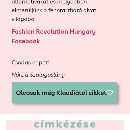
alternatívákat és mélyebben
elmerüljünk a fenntartható divat
világába.
Fashion Revolution Hungary
Facebook
Csodás napot!
Nóri, a Szalagoslány
Olvasok még Klaudiától cikket