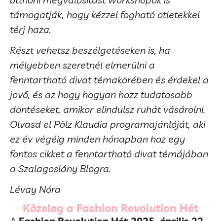
támogatják, hogy kézzel fogható ötletekkel
térj haza.
Részt vehetsz beszélgetéseken is, ha
mélyebben szeretnél elmerülni a
fenntartható divat témakörében és érdekel a
jövő, és az hogy hogyan hozz tudatosabb
döntéseket, amikor elindulsz ruhát vásárolni.
Olvasd el Pölz Klaudia programajánlóját, aki
ez év végéig minden hónapban hoz egy
fontos cikket a fenntartható divat témájában
a Szalagoslány Blogra.
Lévay Nóra
Közeleg a Fashion Revolution Hét
A
Fashion Revolution Hét 2025. április 22.