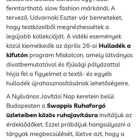
fenntartható, slow fashion márkánál. A
tervező, Udvarnoki Eszter vár benneteket,
hogy testközelből megnézhessétek a
legújabb kollekcióját. A vidéki események
közül kiemelkedik az április 26-ai
Hulladék a
kifutón
program Miskolcon, amely látványos
divatbemutatóval és ifjúsági pályázattal
hívja fel a figyelmet a textil- és egyéb
hulladék újrahasznosításának lehetőségeire.
A Nyilvános Javítási Nap keretein belül
Budapesten a
Swappis Ruhaforgó
üzleteiben közös ruhajavításra
invitáljuk az
érdeklődőket. Ezzel próbáljuk hangsúlyozni a
tárgyak megbecsülését, illetve azt, hogy a