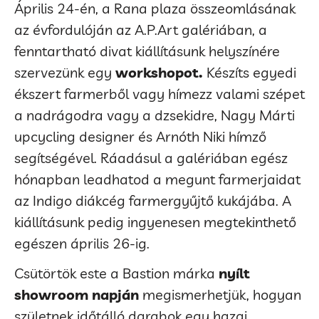
Április 24-én, a Rana plaza összeomlásának
az évfordulóján az A.P.Art galériában, a
fenntartható divat kiállításunk helyszínére
szervezünk egy
workshopot.
Készíts egyedi
ékszert farmerből vagy hímezz valami szépet
a nadrágodra vagy a dzsekidre, Nagy Márti
upcycling designer és Arnóth Niki hímző
segítségével. Ráadásul a galériában egész
hónapban leadhatod a megunt farmerjaidat
az Indigo diákcég farmergyűjtő kukájába. A
kiállításunk pedig ingyenesen megtekinthető
egészen április 26-ig.
Csütörtök este a Bastion márka
nyílt
showroom napján
megismerhetjük, hogyan
születnek időtálló darabok egy hazai