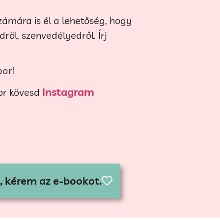
ámára is él a lehetőség, hogy
ről, szenvedélyedről. Írj
par!
Instagram
kor kövesd
, kérem az e-bookot.