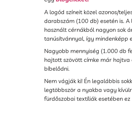
A logód színeit közel azonos/telj
darabszám (100 db) esetén is. A l
használt cérnákból nagyon sok ár
tanúsítvánnyal, így mindenképp e
Nagyobb mennyiség (1.000 db fele
hajtott szövött címke már hajtva
bíbelődni.
Nem vágják ki! Én legalábbis sok
legtöbbször a nyakba vagy kívülre
fürdőszobai textíliák esetében ez