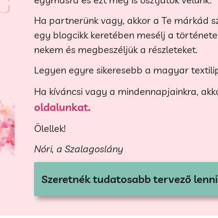
Ha partnerünk vagy, akkor a Te márkád sz
egy blogcikk keretében mesélj a történeted
nekem és megbeszéljük a részleteket.
Legyen egyre sikeresebb a magyar textili
Ha kíváncsi vagy a mindennapjainkra, ak
oldalunkat.
Ölellek!
Nóri, a Szalagoslány
Szeretnék tudatosabb tervező lenni