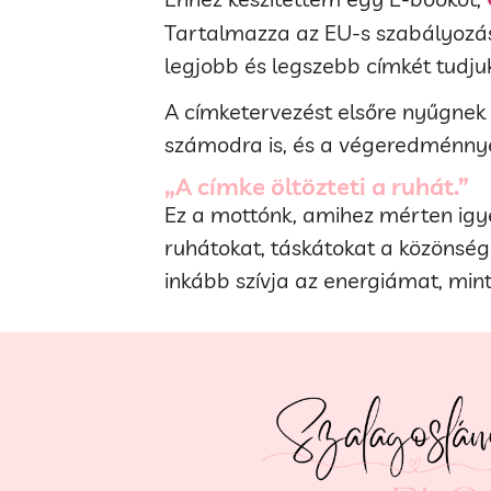
Tartalmazza az EU-s szabályozás
legjobb és legszebb címkét tudjuk
A címketervezést elsőre nyűgnek 
számodra is, és a végeredménnye
„A címke öltözteti a ruhát.”
Ez a mottónk, amihez mérten igye
ruhátokat, táskátokat a közönség
inkább szívja az energiámat, mint 