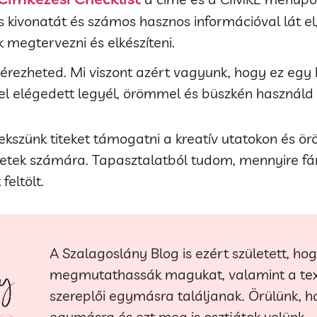
 kivonatát és számos hasznos információval lát 
 megtervezni és elkészíteni.
érezheted. Mi viszont azért vagyunk, hogy ez egy
l elégedett legyél, örömmel és büszkén használd 
kszünk titeket támogatni a kreatív utatokon és ö
etek számára. Tapasztalatból tudom, mennyire fár
feltölt.
A Szalagoslány Blog is ezért született, hog
megmutathassák magukat, valamint a texti
szereplői egymásra találjanak. Örülünk, h
egymásra és ezt meg is osztjátok velünk.