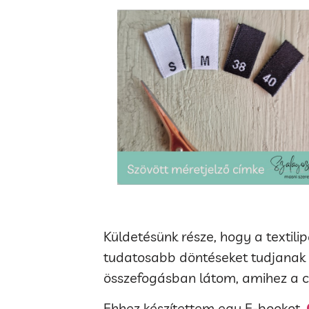
Küldetésünk része, hogy a textili
tudatosabb döntéseket tudjanak h
összefogásban látom, amihez a cím
Ehhez készítettem egy E-bookot,