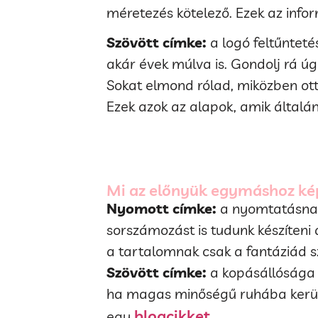
méretezés kötelező. Ezek az infor
Szövött címke:
a logó feltűnteté
akár évek múlva is. Gondolj rá úgy
Sokat elmond rólad, miközben ot
Ezek azok az alapok, amik általá
Mi az előnyük egymáshoz ké
Nyomott címke:
a nyomtatásnak 
sorszámozást is tudunk készíten
a tartalomnak csak a fantáziád s
Szövött címke:
a kopásállósága 
ha magas minőségű ruhába kerül. E
blogcikket.
egy