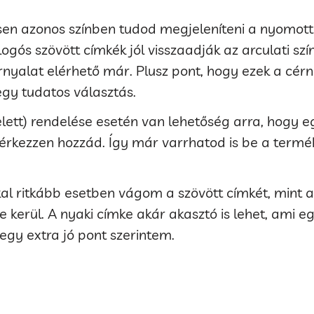
esen azonos színben tudod megjeleníteni a nyomott k
ogós szövött címkék jól visszaadják az arculati szí
nyalat elérhető már. Plusz pont, hogy ezek a cérn
gy tudatos választás.
tt) rendelése esetén van lehetőség arra, hogy egy
 érkezzen hozzád. Így már varrhatod is be a termé
kal ritkább esetben vágom a szövött címkét, mint 
 kerül. A nyaki címke akár akasztó is lehet, ami e
 egy extra jó pont szerintem.