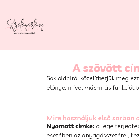
A szövött c
Sok oldalról közelíthetjük meg ez
előnye, mivel más-más funkciót 
Mire használjuk első sorban 
Nyomott címke:
a legelterjedte
esetében az anyagösszetétel, kez