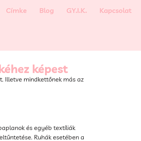
Címke
Blog
GY.I.K.
Kapcsolat
kéhez képest
ot. Illetve mindkettőnek más az
aplanok és egyéb textíliák
feltűntetése. Ruhák esetében a