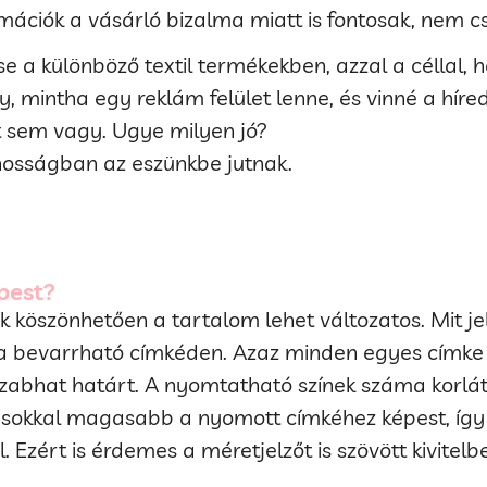
mációk a vásárló bizalma miatt is fontosak, nem cs
se a különböző textil termékekben, azzal a céllal,
, mintha egy reklám felület lenne, és vinné a híred
t sem vagy. Ugye milyen jó?
nosságban az eszünkbe jutnak.
pest?
köszönhetően a tartalom lehet változatos. Mit je
i a bevarrható címkéden. Azaz minden egyes címk
zabhat határt. A nyomtatható színek száma korlát
sokkal magasabb a nyomott címkéhez képest, így 
zért is érdemes a méretjelzőt is szövött kivitelbe