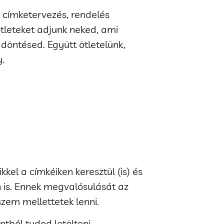
 címketervezés, rendelés
ötleteket adjunk neked, ami
döntésed. Együtt ötletelünk,
.
kel a címkéiken keresztül (is) és
n is. Ennek megvalósulását az
szem mellettetek lenni.
ból tudod letölteni.