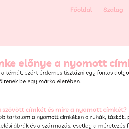
Főoldal
Szalag
ímke előnye a nyomott cím
t a témát, ezért érdemes tisztázni egy fontos dolg
töltenek be egy márka életében.
a szövött címkét és mire a nyomott címkét?
bb tartalom a nyomott címkéken a ruhák, táskák, p
elési ábrák és a származás, esetleg a méretezés 