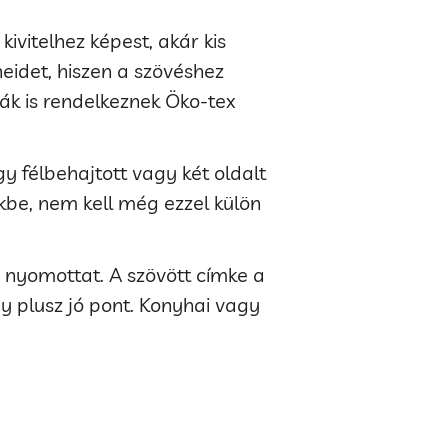
ivitelhez képest, akár kis
neidet, hiszen a szövéshez
ák is rendelkeznek Öko-tex
 félbehajtott vagy két oldalt
kbe, nem kell még ezzel külön
a nyomottat. A szövött címke a
gy plusz jó pont. Konyhai vagy