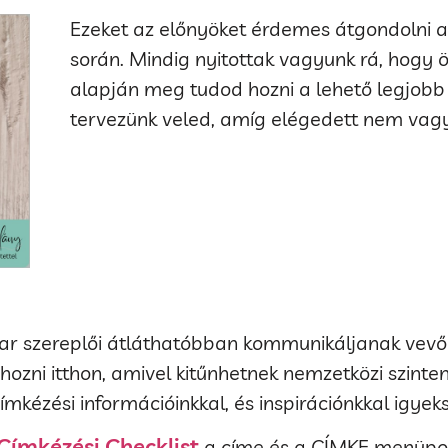
Ezeket az előnyöket érdemes átgondolni a
során. Mindig nyitottak vagyunk rá, hogy 
alapján meg tudod hozni a lehető legjobb 
tervezünk veled, amíg elégedett nem vagy
par szereplői átláthatóbban kommunikáljanak vevőik
ozni itthon, amivel kitűnhetnek nemzetközi szinte
kézési információinkkal, és inspirációnkkal igyek
Címkézési Checklist
a címe és a CÍMKE menüpont