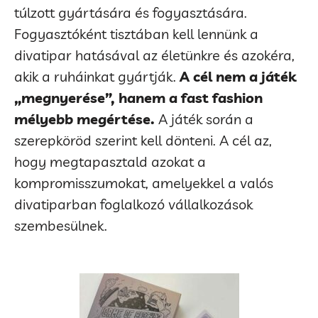
túlzott gyártására és fogyasztására.
Fogyasztóként tisztában kell lennünk a
divatipar hatásával az életünkre és azokéra,
akik a ruháinkat gyártják.
A cél nem a játék
„megnyerése”, hanem a fast fashion
mélyebb megértése.
A játék során a
szerepköröd szerint kell dönteni. A cél az,
hogy megtapasztald azokat a
kompromisszumokat, amelyekkel a valós
divatiparban foglalkozó vállalkozások
szembesülnek.