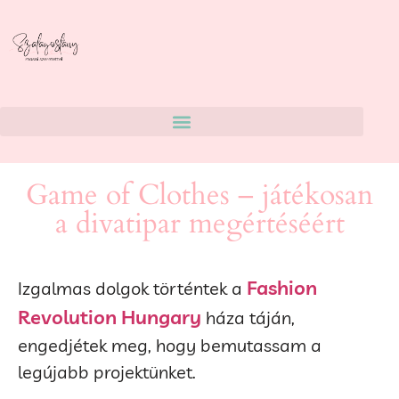
Game of Clothes – játékosan
a divatipar megértéséért
Fashion
Izgalmas dolgok történtek a
Revolution Hungary
háza táján,
engedjétek meg, hogy bemutassam a
legújabb projektünket.