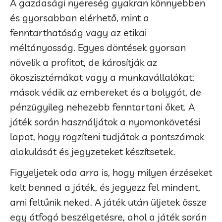
A gazdasági nyereség gyakran könnyebben
és gyorsabban elérhető, mint a
fenntarthatóság vagy az etikai
méltányosság. Egyes döntések gyorsan
növelik a profitot, de károsítják az
ökoszisztémákat vagy a munkavállalókat;
mások védik az embereket és a bolygót, de
pénzügyileg nehezebb fenntartani őket. A
játék során használjátok a nyomonkövetési
lapot, hogy rögzíteni tudjátok a pontszámok
alakulását és jegyzeteket készítsetek.
Figyeljetek oda arra is, hogy milyen érzéseket
kelt benned a játék, és jegyezz fel mindent,
ami feltűnik neked. A játék után üljetek össze
egy átfogó beszélgetésre, ahol a játék során