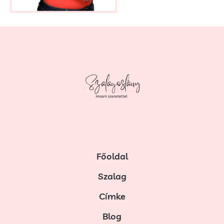
Főoldal
Szalag
Címke
Blog