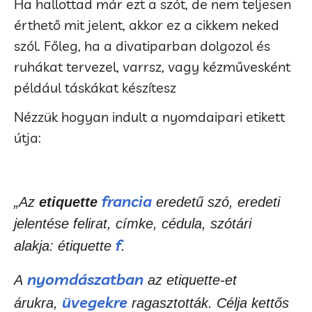
Ha hallottad már ezt a szót, de nem teljesen
érthető mit jelent, akkor ez a cikkem neked
szól. Főleg, ha a divatiparban dolgozol és
ruhákat tervezel, varrsz, vagy kézművesként
például táskákat készítesz
Nézzük hogyan indult a nyomdaipari etikett
útja:
francia
„Az
etiquette
eredetű szó, eredeti
jelentése felirat, címke, cédula, szótári
f
alakja: étiquette
.
nyomdászatban
A
az etiquette-et
üvegekre
árukra,
ragasztották. Célja kettős