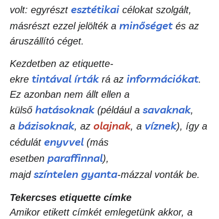
esztétikai
volt: egyrészt
célokat szolgált,
minőséget
másrészt ezzel jelölték a
és az
áruszállító céget.
Kezdetben az etiquette-
tintával
írták
információkat
ekre
rá az
.
Ez azonban nem állt ellen a
hatásoknak
savaknak
külső
(például a
,
bázisoknak
olajnak
víznek
a
, az
, a
), így a
enyvvel
cédulát
(más
paraffinnal
esetben
),
színtelen
gyanta
majd
-mázzal vonták be.
Tekercses etiquette címke
Amikor etikett címkét emlegetünk akkor, a