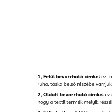
1, Felül bevarrható címke:
ezt n
ruha, táska belső részébe varrjuk
2, Oldalt bevarrható címke:
ez 
hogy a textil termék melyik részé