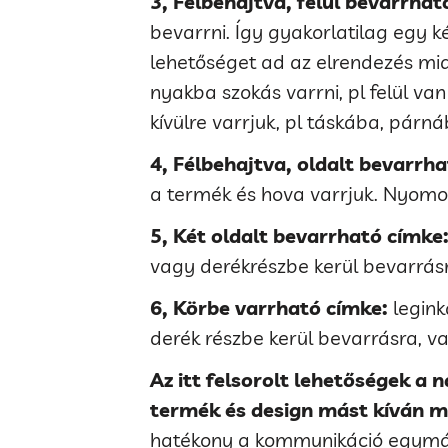
3, Félbehajtva, felül bevarrhat
bevarrni. Így gyakorlatilag egy k
lehetőséget ad az elrendezés mia
nyakba szokás varrni, pl felül van
kívülre varrjuk, pl táskába, párná
4, Félbehajtva, oldalt bevarrh
a termék és hova varrjuk. Nyomott
5, Két oldalt bevarrható címke
vagy derékrészbe kerül bevarrásr
6, Körbe varrható címke:
legink
derék részbe kerül bevarrásra, v
Az itt felsorolt lehetőségek a 
termék és design mást kíván m
hatékony a kommunikáció egymás