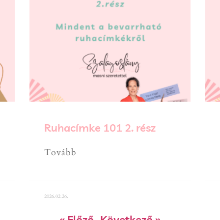
Ruhacímke 101 2. rész
Tovább
2026.02.26.
« Előző
Következő »