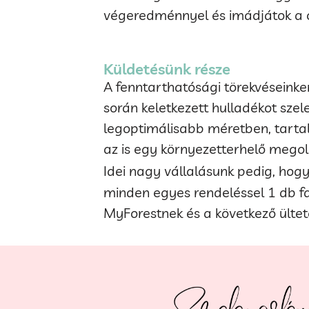
végeredménnyel és imádjátok a cí
Küldetésünk része
A fenntarthatósági törekvéseinken
során keletkezett hulladékot szel
legoptimálisabb méretben, tartal
az is egy környezetterhelő megol
Idei nagy vállalásunk pedig, hog
minden egyes rendeléssel 1 db fa
MyForestnek és a következő ülteté