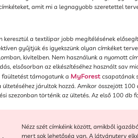
mkéteket, amit mi a legnagyobb szeretettel tervez
 keresztül a textilipar jobb megítélésének elősegí
ektíven gyűjtjük és igyekszünk olyan címkéket terve
omban, kivitelben. Nem használunk a nyomott címk
dás, elsősorban az elkészítéséhez használt sav mia
MyForest
y faültetést támogatunk a
csapatának se
 ültetéséhez járultok hozzá. Amikor összejött 100 
si szezonban történik az ültetés. Az első 100 db fa
Nézz szét címkéink között, amikből igazából
mert sok lehetőség van. A látványterv elk