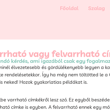
Főoldal
Szalag
rrható vagy felvarrható c
andó kérdés, ami igazából csak egy fogalmaz
 minél élvezetesebb és gördülékenyebb legyen a k
e rendelésetekkor. Így ha még nem töltötted le a 
is neked! Hozok gyakorlatias példákat is.
be varrható címkékről lesz szó. Ez egyből beszédes
rható címke is egyben. A felvarrható ennek egy mód