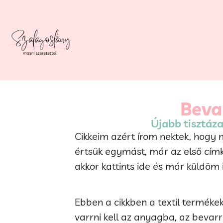
Beva
Újabb tisztáz
Cikkeim azért írom nektek, hogy
értsük egymást, már az első címk
akkor kattints ide és már küldöm 
Ebben a cikkben a textil termékek
varrni kell az anyagba, az bevar