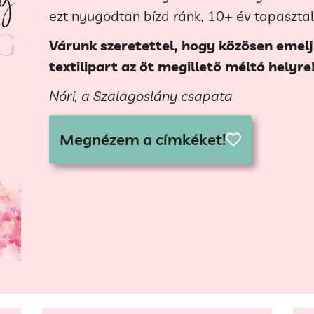
ezt nyugodtan bízd ránk, 10+ év tapaszta
Várunk szeretettel, hogy közösen emelj
textilipart az őt megillető méltó helyre
Nóri, a Szalagoslány csapata
Megnézem a címkéket!