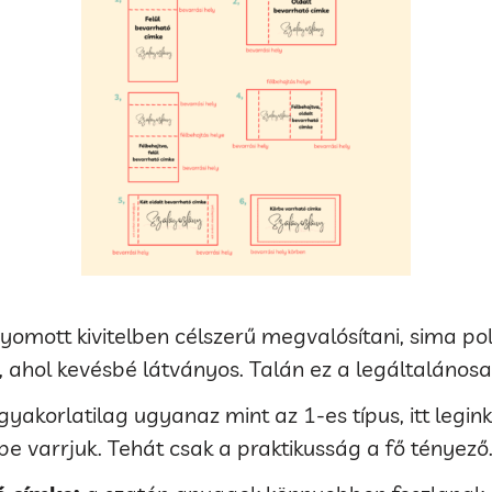
yomott kivitelben célszerű megvalósítani, sima pol
, ahol kevésbé látványos. Talán ez a legáltalánosa
gyakorlatilag ugyanaz mint az 1-es típus, itt leg
be varrjuk. Tehát csak a praktikusság a fő tényező