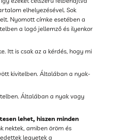
gy ezeket célszerű félbehajtva
tartalom elhelyezésével. Sok
velt. Nyomott címke esetében a
itelben a logó jellemző és ilyenkor
. Itt is csak az a kérdés, hogy mi
ött kivitelben. Általában a nyak-
itelben. Általában a nyak vagy
etesen lehet, hiszen minden
nk nektek, amiben öröm és
edettek legyetek a