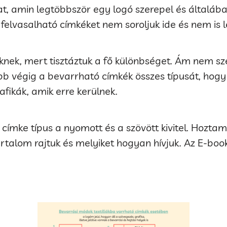
kat, amin legtöbbször egy logó szerepel és általáb
elvasalható címkéket nem soroljuk ide és nem is les
ikknek, mert tisztáztuk a fő különbséget. Ám nem sz
bb végig a bevarrható címkék összes típusát, hogy
fikák, amik erre kerülnek.
címke típus a nyomott és a szövött kivitel. Hozta
rtalom rajtuk és melyiket hogyan hívjuk. Az E-boo