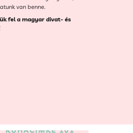
latunk van benne.
ük fel a magyar divat- és
!