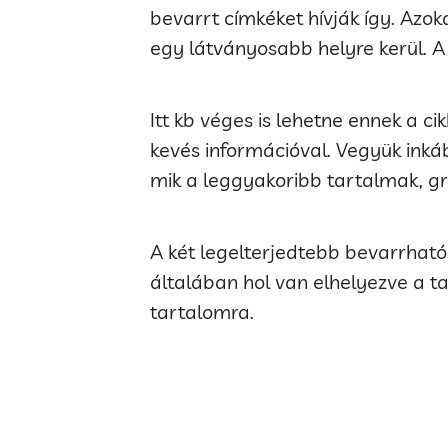
bevarrt címkéket hívják így. Azo
egy látványosabb helyre kerül. A f
Itt kb véges is lehetne ennek a c
kevés információval. Vegyük inká
mik a leggyakoribb tartalmak, gra
A két legelterjedtebb bevarrható 
általában hol van elhelyezve a ta
tartalomra.