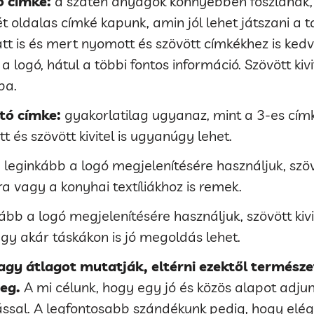
ó címke:
a szatén anyagok könnyebben foszlanak, í
ét oldalas címké kapunk, amin jól lehet játszani a 
tt is és mert nyomott és szövött címkékhez is ked
 a logó, hátul a többi fontos információ. Szövött kiv
ba.
ató címke:
gyakorlatilag ugyanaz, mint a 3-es címke
 és szövött kivitel is ugyanúgy lehet.
:
leginkább a logó megjelenítésére használjuk, szöv
a vagy a konyhai textíliákhoz is remek.
ább a logó megjelenítésére használjuk, szövött kiv
agy akár táskákon is jó megoldás lehet.
nagy átlagot mutatják, eltérni ezektől termész
eg.
A mi célunk, hogy egy jó és közös alapot adju
sal. A legfontosabb szándékunk pedig, hogy elég