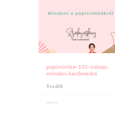
papircimke-101-valasz-
minden-kerdesedre
Tovább
2026.03.27.