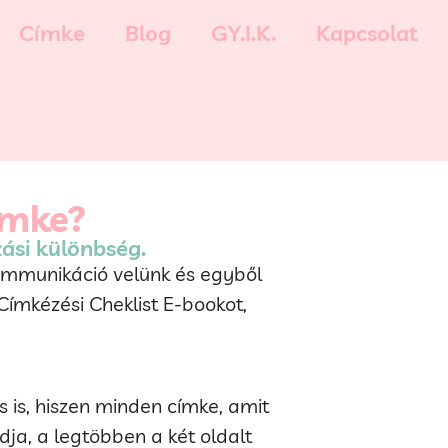
Címke
Blog
GY.I.K.
Kapcsolat
ímke?
ási különbség.
ommunikáció velünk és egyből
Címkézési Cheklist E-bookot,
 is, hiszen minden címke, amit
ja, a legtöbben a két oldalt