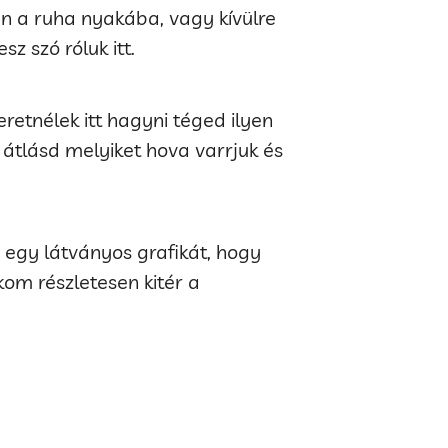
an a ruha nyakába, vagy kívülre
z szó róluk itt.
eretnélek itt hagyni téged ilyen
 átlásd melyiket hova varrjuk és
m egy látványos grafikát, hogy
kom részletesen kitér a