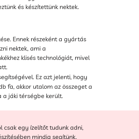
tünk és készítettünk nektek.
tése. Ennek részeként a gyártás
zni nektek, ami a
ékhez klisés technológiát, mivel
tt.
gítségével. Ez azt jelenti, hogy
db fa, akkor utalom az összeget a
 a jáki térségbe került.
 csak egy ízelítőt tudunk adni,
észítésében mindig segítünk,